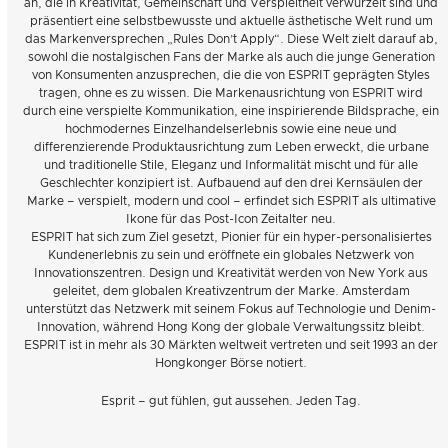
an, die in Kreativität, Gemeinschaft und Verspieltheit verwurzelt sind und
präsentiert eine selbstbewusste und aktuelle ästhetische Welt rund um
das Markenversprechen „Rules Don’t Apply“. Diese Welt zielt darauf ab,
sowohl die nostalgischen Fans der Marke als auch die junge Generation
von Konsumenten anzusprechen, die die von ESPRIT geprägten Styles
tragen, ohne es zu wissen. Die Markenausrichtung von ESPRIT wird
durch eine verspielte Kommunikation, eine inspirierende Bildsprache, ein
hochmodernes Einzelhandelserlebnis sowie eine neue und
differenzierende Produktausrichtung zum Leben erweckt, die urbane
und traditionelle Stile, Eleganz und Informalität mischt und für alle
Geschlechter konzipiert ist. Aufbauend auf den drei Kernsäulen der
Marke – verspielt, modern und cool – erfindet sich ESPRIT als ultimative
Ikone für das Post-Icon Zeitalter neu.
ESPRIT hat sich zum Ziel gesetzt, Pionier für ein hyper-personalisiertes
Kundenerlebnis zu sein und eröffnete ein globales Netzwerk von
Innovationszentren. Design und Kreativität werden von New York aus
geleitet, dem globalen Kreativzentrum der Marke. Amsterdam
unterstützt das Netzwerk mit seinem Fokus auf Technologie und Denim-
Innovation, während Hong Kong der globale Verwaltungssitz bleibt.
ESPRIT ist in mehr als 30 Märkten weltweit vertreten und seit 1993 an der
Hongkonger Börse notiert.
Esprit – gut fühlen, gut aussehen. Jeden Tag.