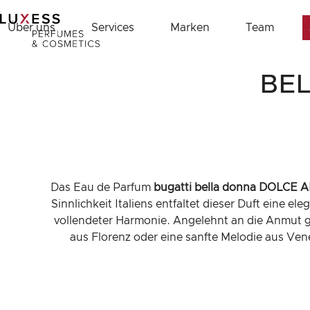
Skip
to
Über uns
Services
Marken
Team
content
BE
Das Eau de Parfum
bugatti bella donna DOLCE
Sinnlichkeit Italiens entfaltet dieser Duft eine e
vollendeter Harmonie. Angelehnt an die Anmut gro
aus Florenz oder eine sanfte Melodie aus Vene