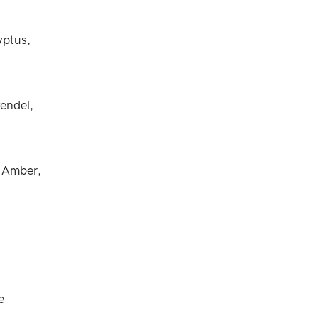
yptus,
endel,
 Amber,
e