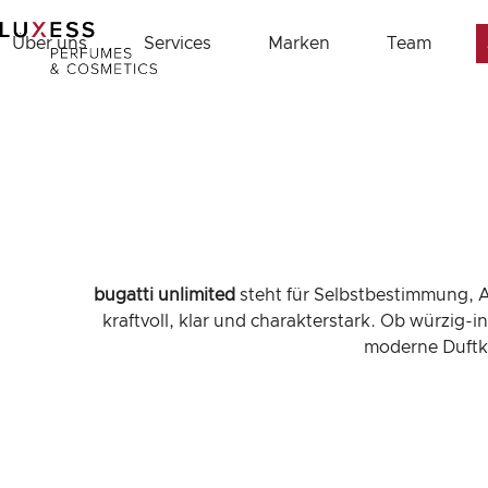
Skip
to
Über uns
Services
Marken
Team
content
bugatti unlimited
steht für Selbstbestimmung, 
kraftvoll, klar und charakterstark. Ob würzig-
moderne Duftku