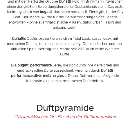
und mit der Herforder Gruppe
bugatti
Holding Brinkmann inzwischen
einen der größten Bekleidungshersteller Deutschlands stellt. Das erste
Kleidungsstück von
bugatti
, das heute noch als It-Piece gilt, ist der City
Coat. Der Mantel wurde für die Herausforderungen des Lebens
entworfen – ohne avantgardistische Allüren, dafür urban, lässig und
unkompliziert. ­
bugattis
Outfits präsentieren sich im Total Look: casual easy, mit
modischen Details, funktional und nachhaltig. Den modischen und top-
aktuellen Spirit überträgt die Marke seit 2021 auch in die Welt der
Düfte.
Die
bugatti performance
Serie, die sich durch ihre vielfältigen und
eindrucksvollen Düfte auszeichnet, wird nun durch
bugatti
performance silver metal
ergänzt. Dieser Duft vereint aufregende
Kontraste zu einem harmonischen Dufterlebnis.
Duftpyramide
*Klicken/Wischen fürs Einsehen der Duftkomposition