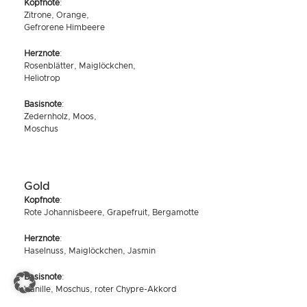
Kopfnote
:
Zitrone, Orange,
Gefrorene Himbeere
Herznote
:
Rosenblätter, Maiglöckchen,
Heliotrop
Basisnote
:
Zedernholz, Moos,
Moschus
Gold
Kopfnote
:
Rote Johannisbeere, Grapefruit, Bergamotte
Herznote
:
Haselnuss, Maiglöckchen, Jasmin
Basisnote
:
Vanille, Moschus, roter Chypre-Akkord