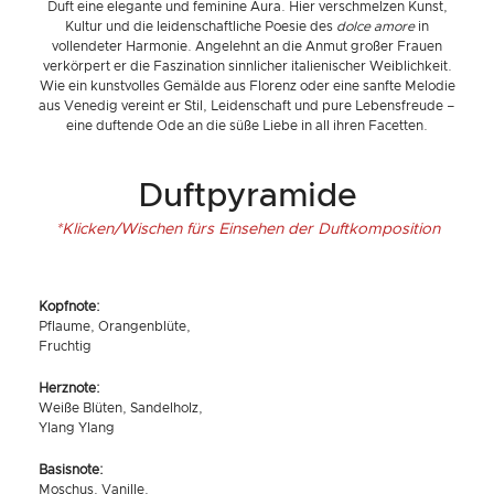
Duft eine elegante und feminine Aura. Hier verschmelzen Kunst,
Kultur und die leidenschaftliche Poesie des
dolce amore
in
vollendeter Harmonie. Angelehnt an die Anmut großer Frauen
verkörpert er die Faszination sinnlicher italienischer Weiblichkeit.
Wie ein kunstvolles Gemälde aus Florenz oder eine sanfte Melodie
aus Venedig vereint er Stil, Leidenschaft und pure Lebensfreude –
eine duftende Ode an die süße Liebe in all ihren Facetten.
Duftpyramide
*Klicken/Wischen fürs Einsehen der Duftkomposition
Kopfnote:
Pflaume, Orangenblüte,
Fruchtig
Herznote:
Weiße Blüten, Sandelholz,
Ylang Ylang
Basisnote:
Moschus, Vanille,